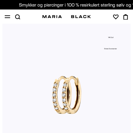
Smykker og piercinger i 100 % resirkulert sterling sølv og 
SHOP
PIERCING
GAVER
OM
14K Gull
PIERCING KONSULTASJON
Etiske Standarder
Norway (Norsk)