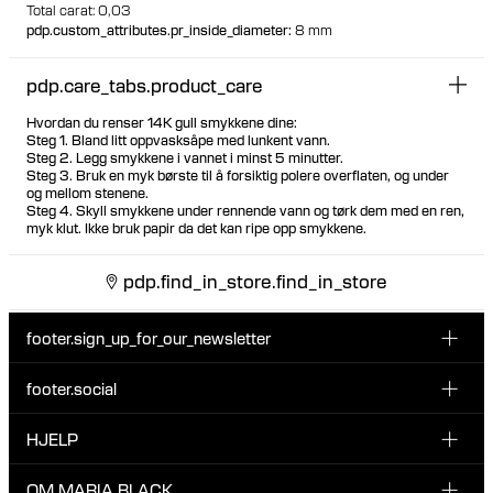
Total carat: 0,03
pdp.custom_attributes.pr_inside_diameter
:
8 mm
pdp.care_tabs.product_care
Hvordan du renser 14K gull smykkene dine:
Steg 1. Bland litt oppvasksåpe med lunkent vann.
Steg 2. Legg smykkene i vannet i minst 5 minutter.
Steg 3. Bruk en myk børste til å forsiktig polere overflaten, og under
og mellom stenene.
Steg 4. Skyll smykkene under rennende vann og tørk dem med en ren,
myk klut. Ikke bruk papir da det kan ripe opp smykkene.
pdp.find_in_store.find_in_store
footer.sign_up_for_our_newsletter
footer.social
Type i din søgning:
INSTAGRAM
HJELP
Registrer deg for vårt nyhetsbrev og bli den første som blir
FACEBOOK
oppdatert om nye dråper, kampanjer og andre spennende
KUNDESERVICE & KONTAKT
OM MARIA BLACK