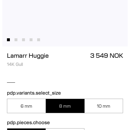
Lamarr Huggie
3 549 NOK
14K Gull
pdp.variants.select_size
6 mm
8 mm
10 mm
pdp.pieces.choose