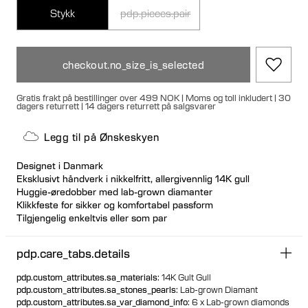
Stykk
pdp.pieces.pair
checkout.no_size_is_selected
Gratis frakt på bestillinger over 499 NOK | Moms og toll inkludert | 30
dagers returrett | 14 dagers returrett på salgsvarer
Legg til på Ønskeskyen
Designet i Danmark
Eksklusivt håndverk i nikkelfritt, allergivennlig 14K gull
Huggie-øredobber med lab-grown diamanter
Klikkfeste for sikker og komfortabel passform
Tilgjengelig enkeltvis eller som par
100% resirkulert gull
pdp.care_tabs.details
pdp.custom_attributes.sa_materials
:
14K Gult Gull
pdp.custom_attributes.sa_stones_pearls
:
Lab-grown Diamant
pdp.custom_attributes.sa_var_diamond_info
:
6 x Lab-grown diamonds