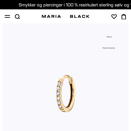
Smykker og piercinger i 100 % resirkulert sterling sølv og 
SHOP
PIERCING
GAVER
OM
14K Gull
PIERCING KONSULTASJON
Etiske Standarder
Norway (Norsk)