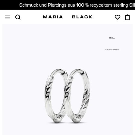
Schmuck und Piercings aus 100 % recyceltem sterling Si
SHOP
PIERCING
GESCHENKE
ÜBER
14K Gold
PIERCING BERATUNG
Etische Standards
Germany (Deutsch)