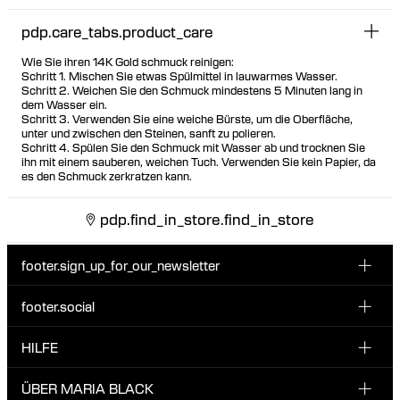
pdp.care_tabs.product_care
Wie Sie ihren 14K Gold schmuck reinigen:
Schritt 1. Mischen Sie etwas Spülmittel in lauwarmes Wasser.
Schritt 2. Weichen Sie den Schmuck mindestens 5 Minuten lang in
dem Wasser ein.
Schritt 3. Verwenden Sie eine weiche Bürste, um die Oberfläche,
unter und zwischen den Steinen, sanft zu polieren.
Schritt 4. Spülen Sie den Schmuck mit Wasser ab und trocknen Sie
ihn mit einem sauberen, weichen Tuch. Verwenden Sie kein Papier, da
es den Schmuck zerkratzen kann.
pdp.find_in_store.find_in_store
footer.sign_up_for_our_newsletter
footer.social
E-Mail hier eingeben
INSTAGRAM
HILFE
Melde dich für unseren Newsletter an und erhalte 10 %
FACEBOOK
Rabatt auf deine nächste Bestellung.
KUNDENSERVICE & KONTAKT
ÜBER MARIA BLACK