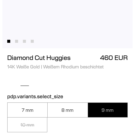
Diamond Cut Huggies
460 EUR
14K Weiße Gold
|
Weißem Rhodium beschichtet
pdp.variants.select_size
7 mm
8 mm
9 mm
10 mm