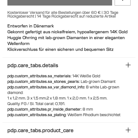
Kostenloser Versand für alle Bestellungen über 60 € | 30 Tage
Rückgaberecht | 14 Tage Rückgaberecht auf reduzierte Artikel
Entworfen in Dänemark
Gekonnt gefertigt aus nickelfreiem, hypoallergenem 14K Gold
Huggie Ohrring mit lab-grown Diamanten in einer eleganten
Wellenform
Klickverschluss für einen sicheren und bequemen Sitz
Sowohl die linke als auch die rechte Version können beliebig
getragen werden
pdp.care_tabs.details
Einzeln oder als Paar erhältlich
100% recyceltes Gold
pdp.custom_attributes.sa_materials
:
14K Weiße Gold
pdp.custom_attributes.sa_stones_pearls
:
Lab-grown Diamant
pdp.custom_attributes.sa_var_diamond_info
:
8 white Lab-grown
diamond:
1 x 1,2 mm.
3 x 1,5 mm.
2 x 1,8 mm.
1 x 2,0 mm.
1 x 2,5 mm.
Quality: FG / SI.
Total carat: 0,191.
pdp.custom_attributes.pr_inside_diameter
:
8 mm
pdp.custom_attributes.sa_plating
:
Weißem Rhodium beschichtet
pdp.care_tabs.product_care