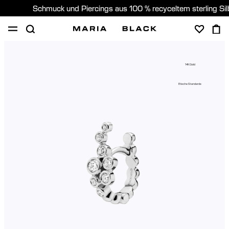
Schmuck und Piercings aus 100 % recyceltem sterling Si
SHOP
PIERCING
GESCHENKE
ÜBER
14K Gold
PIERCING BERATUNG
Etische Standards
Germany (Deutsch)