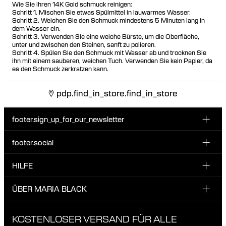
Wie Sie ihren 14K Gold schmuck reinigen:
Schritt 1. Mischen Sie etwas Spülmittel in lauwarmes Wasser.
Schritt 2. Weichen Sie den Schmuck mindestens 5 Minuten lang in
dem Wasser ein.
Schritt 3. Verwenden Sie eine weiche Bürste, um die Oberfläche,
unter und zwischen den Steinen, sanft zu polieren.
Schritt 4. Spülen Sie den Schmuck mit Wasser ab und trocknen Sie
ihn mit einem sauberen, weichen Tuch. Verwenden Sie kein Papier, da
es den Schmuck zerkratzen kann.
pdp.find_in_store.find_in_store
footer.sign_up_for_our_newsletter
footer.social
E-Mail hier eingeben
INSTAGRAM
HILFE
Melde dich für unseren Newsletter an und erhalte 10 %
FACEBOOK
Rabatt auf deine nächste Bestellung.
KUNDENSERVICE & KONTAKT
ÜBER MARIA BLACK
Ich habe die Datenschutzbestimmungen gelesen und bin damit
TIKTOK
LIEFERUNG
einverstanden.
ÜBER MARIA BLACK
KOSTENLOSER VERSAND FÜR ALLE
RÜCKGABEN & UMTAUSCH