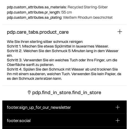
pdp.custom_attributes.sa_materials
:
Recycled Sterling-Silber
pdp.custom_attributes.pr_length
:
55 cm
pdp.custom_attributes.sa_plating
:
Weißem Rhodium beschichtet
pdp.care_tabs.product_care
Wie Sie ihren sterling silber schmuck reinigen:
Schritt 1. Mischen Sie etwas Spülmittel in lauwarmes Wasser.
Schritt 2. Weichen Sie den Schmuck 5 Minuten lang in dem Wasser
ein.
Schritt 3. Verwenden Sie ein weiches Tuch oder Ihre Finger, um die
Oberfläche sanft zu polieren.
Schritt 4. Spülen Sie den Schmuck mit Wasser ab und trocknen Sie
ihn mit einem sauberen, weichen Tuch. Verwenden Sie kein Papier, da
es den Schmuck zerkratzen kann.
pdp.find_in_store.find_in_store
footer.sign_up_for_our_newsletter
footer.social
E-Mail hier eingeben