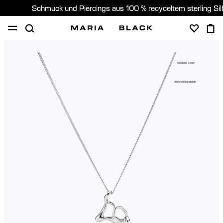
Schmuck und Piercings aus 100 % recyceltem sterling Si
SHOP
PIERCING
GESCHENKE
ÜBER
Recycled Silber
PIERCING BERATUNG
Etische Standards
Germany (Deutsch)