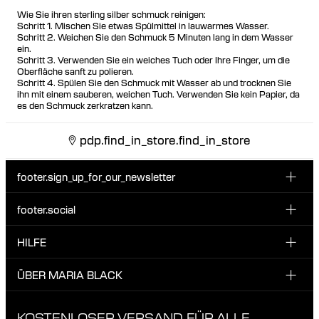
Wie Sie ihren sterling silber schmuck reinigen:
Schritt 1. Mischen Sie etwas Spülmittel in lauwarmes Wasser.
Schritt 2. Weichen Sie den Schmuck 5 Minuten lang in dem Wasser
ein.
Schritt 3. Verwenden Sie ein weiches Tuch oder Ihre Finger, um die
Oberfläche sanft zu polieren.
Schritt 4. Spülen Sie den Schmuck mit Wasser ab und trocknen Sie
ihn mit einem sauberen, weichen Tuch. Verwenden Sie kein Papier, da
es den Schmuck zerkratzen kann.
pdp.find_in_store.find_in_store
footer.sign_up_for_our_newsletter
footer.social
E-Mail hier eingeben
INSTAGRAM
HILFE
Melde dich für unseren Newsletter an und erhalte 10 %
FACEBOOK
Rabatt auf deine nächste Bestellung.
KUNDENSERVICE & KONTAKT
ÜBER MARIA BLACK
Ich habe die Datenschutzbestimmungen gelesen und bin damit
TIKTOK
LIEFERUNG
einverstanden.
ÜBER MARIA BLACK
KOSTENLOSER VERSAND FÜR ALLE