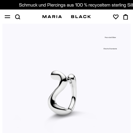
Schmuck und Piercings aus 100 % recyceltem sterling Si
SHOP
PIERCING
GESCHENKE
ÜBER
Recycled Silber
PIERCING BERATUNG
Etische Standards
Germany (Deutsch)