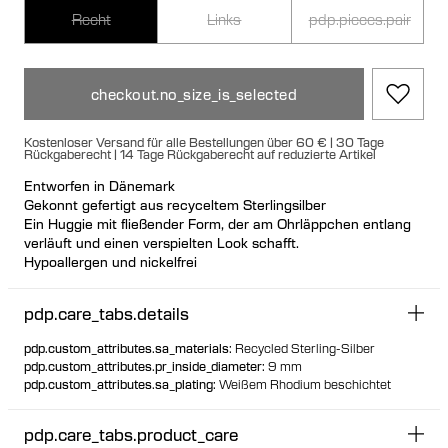
Recht
Links
pdp.pieces.pair
checkout.no_size_is_selected
Kostenloser Versand für alle Bestellungen über 60 € | 30 Tage
Rückgaberecht | 14 Tage Rückgaberecht auf reduzierte Artikel
Entworfen in Dänemark
Gekonnt gefertigt aus recyceltem Sterlingsilber
Ein Huggie mit fließender Form, der am Ohrläppchen entlang
verläuft und einen verspielten Look schafft.
Hypoallergen und nickelfrei
Klickverschluss für einen sicheren und bequemen Sitz
Ideal für Ear Stacks
pdp.care_tabs.details
Einzeln oder als Paar erhältlich
pdp.custom_attributes.sa_materials
:
Recycled Sterling-Silber
pdp.custom_attributes.pr_inside_diameter
:
9 mm
pdp.custom_attributes.sa_plating
:
Weißem Rhodium beschichtet
pdp.care_tabs.product_care