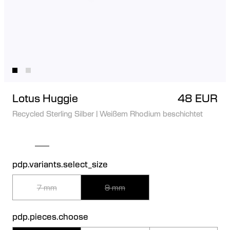
Lotus Huggie
48 EUR
Recycled Sterling Silber
|
Weißem Rhodium beschichtet
pdp.variants.select_size
7 mm
9 mm
pdp.pieces.choose