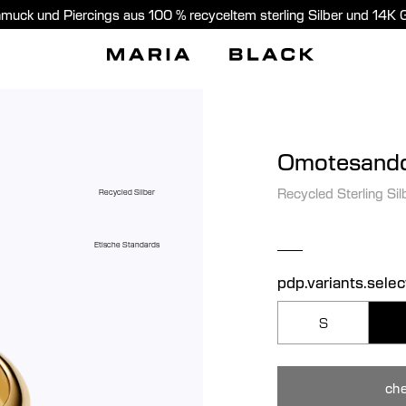
muck und Piercings aus 100 % recyceltem sterling Silber und 14K 
Omotesando
Recycled Sterling Sil
Recycled Silber
Etische Standards
pdp.variants.selec
S
che