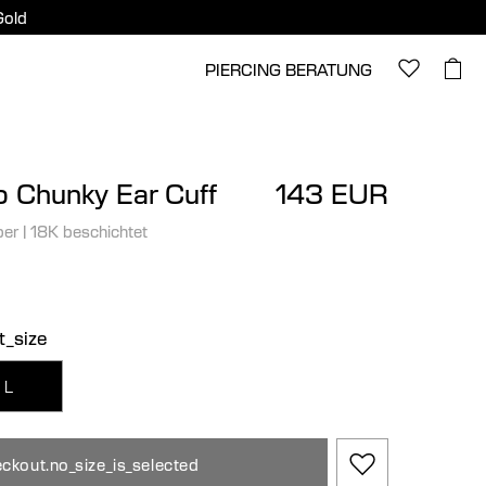
Gold
PIERCING BERATUNG
 Chunky Ear Cuff
143 EUR
ber
|
18K beschichtet
t_size
L
ckout.no_size_is_selected