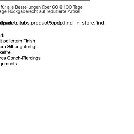
für alle Bestellungen über 60 € | 30 Tage
age Rückgaberecht auf reduzierte Artikel
n
bs.details
dp.care_tabs.product_care
pdp.find_in_store.find_in_store
rk
t poliertem Finish
m Silber gefertigt.
elfrei
 eines Conch-Piercings
angements