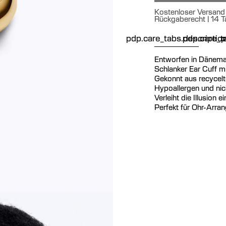
Kostenloser Versand 
Rückgaberecht | 14 T
pdp.care_tabs.descriptio
pdp.care_ta
p
Entworfen in Dänema
Schlanker Ear Cuff mi
Gekonnt aus recycelte
Hypoallergen und nick
Verleiht die Illusion
Perfekt für Ohr-Arr