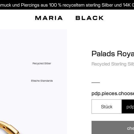
muck und Piercings aus 100 % recyceltem sterling Silber und 14K 
Palads Roya
Recycled Sterling Sil
Recycled Silber
Etische Standards
pdp.pieces.choos
Stück
pdp
che