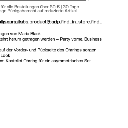
für alle Bestellungen über 60 € | 30 Tage
age Rückgaberecht auf reduzierte Artikel
n
bs.details
dp.care_tabs.product_care
pdp.find_in_store.find_in_store
agen von Maria Black
kehrt herum getragen werden – Party vorne, Business
auf der Vorder- und Rückseite des Ohrrings sorgen
n Look
em Kastellet Ohrring für ein asymmetrisches Set.