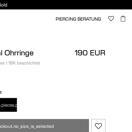
Gold
PIERCING BERATUNG
l Ohrringe
190 EUR
ber
|
18K beschichtet
e
.pieces.pair
ckout.no_size_is_selected