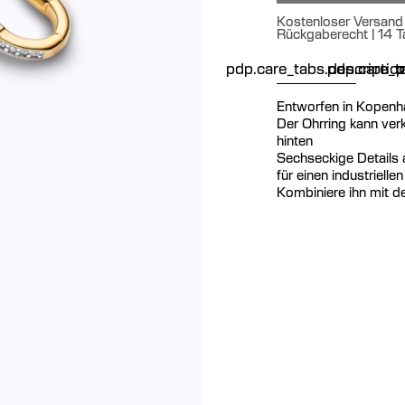
Kostenloser Versand 
Rückgaberecht | 14 T
pdp.care_tabs.descriptio
pdp.care_ta
p
Entworfen in Kopenh
Der Ohrring kann ver
hinten
Sechseckige Details 
für einen industrielle
Kombiniere ihn mit d