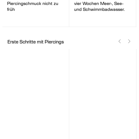
vier Wochen Meer-, See-
Piercingschmuck nicht zu
und Schwimmbadwasser.
früh
Erste Schritte mit Piercings
Unsere Piercing-
So wird gestylt
Philosophie