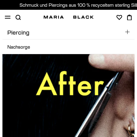
Schmuck und Piercings aus 100 % recyceltem sterling Si
Piercing
SHOP
PIERCING
GESCHENKE
ÜBER
Nachsorge
Nachsorge
PIERCING BERATUNG
Germany (Deutsch)