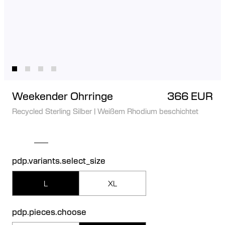
Weekender Ohrringe
366 EUR
Recycled Sterling Silber
|
Weißem Rhodium beschichtet
pdp.variants.select_size
L
XL
pdp.pieces.choose