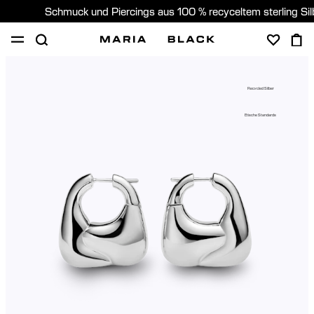
Schmuck und Piercings aus 100 % recyceltem sterling Si
SHOP
PIERCING
GESCHENKE
ÜBER
Recycled Silber
PIERCING BERATUNG
Etische Standards
Germany (Deutsch)