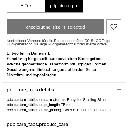
Stück
pdp.pieces.pair
checkout.no_size_is_selected
Kostenloser Versand für alle Bestellungen über 60 € | 30 Tage
Rückgaberecht | 14 Tage Rückgaberecht auf reduzierte Artikel
Entworfen in Dänemark
Kunstfertig hergestellt aus recyceltem Sterlingsilber
Weiche geometrische Trapezform mit üppigen Formen
Geschwungene Einbuchtungen auf beiden Seiten
Nickelfrei und hypoallergen
Einzigartige, sichere Gummiverschluss-Funktion für einen
nahtlosen Look
pdp.care_tabs.details
So konzipiert, dass sie aufrecht stehen können, wenn sie nicht
getragen werden
pdp.custom_attributes.sa_materials
:
Recycled Sterling-Silber
Hohlgeformt für angenehm leichtes Tragen
pdp.custom_attributes.pr_length
:
25 mm
pdp.custom_attributes.sa_plating
:
Weißem Rhodium beschichtet
pdp.care_tabs.product_care