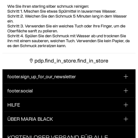
Wie Sie ihren sterling silber schmuck reinigen:
Schritt 1. Mischen Sie etwas Spülmittel in lauwarmes Wasser.
Schritt 2. Weichen Sie den Schmuck 5 Minuten lang in dem Wasser
ein.
Schritt 3. Verwenden Sie ein weiches Tuch oder Ihre Finger, um die
Oberfläche sanft zu polieren.
Schritt 4. Spülen Sie den Schmuck mit Wasser ab und trocknen Sie
ihn mit einem sauberen, weichen Tuch. Verwenden Sie kein Papier, da
es den Schmuck zerkratzen kann.
pdp.find_in_store.find_in_store
footer.sign_up_for_our_newsletter
footer.social
E-Mail hier eingeben
INSTAGRAM
HILFE
Melde dich für unseren Newsletter an und erhalte 10 %
FACEBOOK
Rabatt auf deine nächste Bestellung.
KUNDENSERVICE & KONTAKT
ÜBER MARIA BLACK
Ich habe die Datenschutzbestimmungen gelesen und bin damit
TIKTOK
LIEFERUNG
einverstanden.
ÜBER MARIA BLACK
KOSTENLOSER VERSAND FÜR ALLE