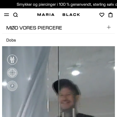
Smykker og piercinger i 100 % genanvendt, sterling sølv 
MØD VORES PIERCERE
SHOP
GAVER
PIERCING
OM
Dobs
Dobs
PIERCING KONSULTATION
Edita
Denmark (Dansk)
Edu
Pere
Sara