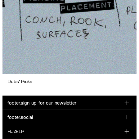
Dobs' Picks
footer.sign_up_for_our_newsletter
footer.social
Indtast din email her
INSTAGRAM
HJÆLP
Tilmeld dig vores nyhedsbrev og vær den første til at blive