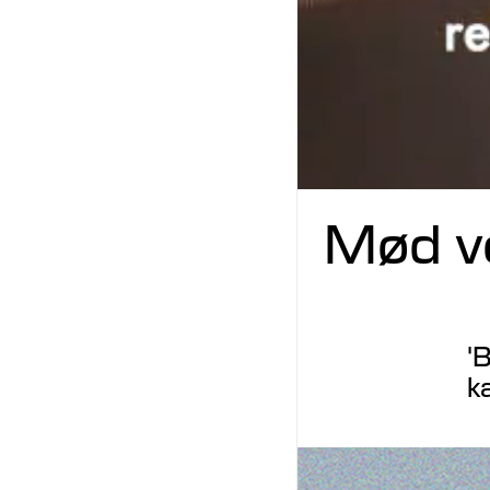
Mød vo
'
ka