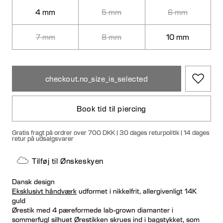
4 mm
5 mm
6 mm
7 mm
8 mm
10 mm
checkout.no_size_is_selected
Book tid til piercing
Gratis fragt på ordrer over 700 DKK | 30 dages returpolitik | 14 dages
retur på udsalgsvarer
Tilføj til Ønskeskyen
Dansk design
Eksklusivt håndværk
udformet i nikkelfrit, allergivenligt 14K
guld
Ørestik med 4 pæreformede lab-grown diamanter i
sommerfugl silhuet Ørestikken skrues ind i bagstykket, som