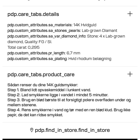
indsætttes bag øret. Bagstykket har en hygiejnisk og
komfortabel flad disc
pdp.care_tabs.details
Besøg et af vores piercingstudier for at blive piercet med
dette design
pdp.custom_attributes.sa_materials
:
14K Hvidguld
Velegnet til de fleste placeringer
pdp.custom_attributes.sa_stones_pearls
:
Lab-grown Diamant
100% genanvendt guld
pdp.custom_attributes.sa_var_diamond_info
:
Stone: 4 x Lab-grown
diamond,
Quality: FG / SI.
Total carat: 0,295
pdp.custom_attributes.pr_length
:
6,7 mm
pdp.custom_attributes.sa_plating
:
Hvid rhodium belægning
pdp.care_tabs.product_care
Sådan renser du dine 14K guldsmykker:
Step 1. Bland lidt opvaskemiddel i lunkent vand.
Step 2. Lad smykkerne ligge i vandet i mindst 5 minutter.
Step 3. Brug en blød børste til at forsigtigt polere overfladen under og
mellem stenene.
Step 4. Rens smykkerne i vand og tør med en ren blød klud. Brug ikke
papir, da det kan ridse smykket.
pdp.find_in_store.find_in_store