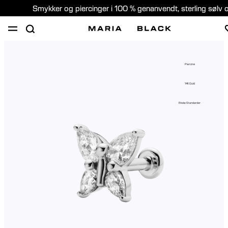
Smykker og piercinger i 100 % genanvendt, sterling sølv 
SHOP
GAVER
PIERCING
OM
Piercing
PIERCING KONSULTATION
14K Guld
Denmark (Dansk)
Etiske Standarder