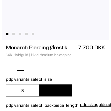
Monarch Piercing Ørestik
7 700 DKK
14K Hvidguld
|
Hvid rhodium belægning
pdp.variants.select_size
S
L
pdp.sizeguide.s
pdp.variants.select_backpiece_length