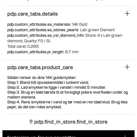
indsætttes bag øret. Bagstykket har en hygiejnisk og
komfortabel flad disc
pdp.care_tabs.details
Besøg et af vores piercingstudier for at blive piercet med
dette design
pdp.custom_attributes.sa_materials
:
14K Guld
Velegnet til de fleste placeringer
pdp.custom_attributes.sa_stones_pearls
:
Lab-grown Diamant
100% genanvendt guld
pdp.custom_attributes.sa_var_diamond_info
:
Stone: 4 x Lab-grown
diamond,
Quality: FG / SI.
Total carat: 0,295
pdp.custom_attributes.pr_length
:
6,7 mm
pdp.care_tabs.product_care
Sådan renser du dine 14K guldsmykker:
Step 1. Bland lidt opvaskemiddel i lunkent vand.
Step 2. Lad smykkerne ligge i vandet i mindst 5 minutter.
Step 3. Brug en blød børste til at forsigtigt polere overfladen under og
mellem stenene.
Step 4. Rens smykkerne i vand og tør med en ren blød klud. Brug ikke
papir, da det kan ridse smykket.
pdp.find_in_store.find_in_store