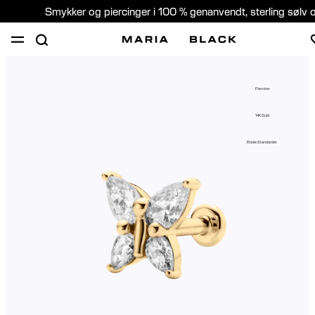
Smykker og piercinger i 100 % genanvendt, sterling sølv 
SHOP
GAVER
PIERCING
OM
Piercing
PIERCING KONSULTATION
14K Guld
Denmark (Dansk)
Etiske Standarder