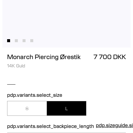
Monarch Piercing Ørestik
7 700 DKK
14K Guld
pdp.variants.select_size
S
L
pdp.sizeguide.s
pdp.variants.select_backpiece_length