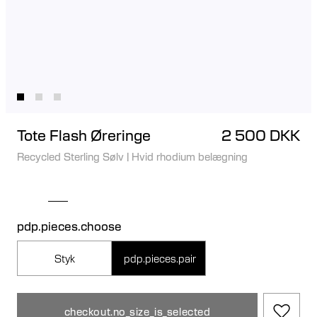
Tote Flash Øreringe
2 500 DKK
Recycled Sterling Sølv
|
Hvid rhodium belægning
pdp.pieces.choose
Styk
pdp.pieces.pair
checkout.no_size_is_selected