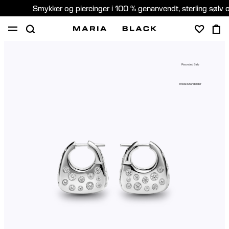
Smykker og piercinger i 100 % genanvendt, sterling sølv 
SHOP
GAVER
PIERCING
OM
Recycled Sølv
PIERCING KONSULTATION
Etiske Standarder
Denmark (Dansk)