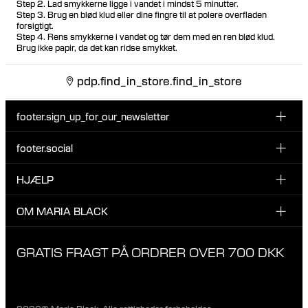
Step 2. Lad smykkerne ligge i vandet i mindst 5 minutter.
Step 3. Brug en blød klud eller dine fingre til at polere overfladen
forsigtigt.
Step 4. Rens smykkerne i vandet og tør dem med en ren blød klud.
Brug ikke papir, da det kan ridse smykket.
pdp.find_in_store.find_in_store
footer.sign_up_for_our_newsletter
footer.social
Indtast din email her
INSTAGRAM
HJÆLP
Tilmeld dig vores nyhedsbrev og vær den første til at blive
FACEBOOK
opdateret på nye drops, promotions og andre spændende
KUNDESERVICE & KONTAKT
OM MARIA BLACK
nyheder fra Maria Black.
TIKTOK
RETUR & OMBYTNING
Jeg har læst og accepterer privatlivspolitikken
OM MARIA BLACK
GRATIS FRAGT PÅ ORDRER OVER 700 DKK
LEVERING
ANSVAR & MATERIALER
FAQ
VORES BUTIKKER
PRIVATLIVSPOLITIK