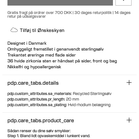
Gratis fragt på ordrer over 700 DKK | 30 dages returpolitik | 14 dages
retur på udsalgsvarer
Tilføj til Ønskeskyen
Designet i Danmark
Omhyggeligt fremstillet i genanvendt sterlingsølv
Trekantet øreringe med flade sider
36 hvide zirkonia sten er håndsat på sider, front og bag
Nikkelfri og hypoallergenisk
Unik, sikker gummilukningsfunktion
Designet til at kunne stå oprejst når den ikke er i brug
pdp.care_tabs.details
Hul formet for behagelig let bæring
pdp.custom_attributes.sa_materials
:
Recycled Sterlingsølv
pdp.custom_attributes.pr_length
:
20 mm
pdp.custom_attributes.sa_plating
:
Hvid rhodium belægning
pdp.care_tabs.product_care
Sådan renser du dine sølv smykker:
Step 1. Bland lidt opvaskemiddel i lunkent vand.