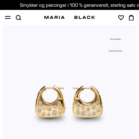
Smykker og piercinger i 100 % genanvendt, sterling sølv 
SHOP
GAVER
PIERCING
OM
Recycled Sølv
PIERCING KONSULTATION
Etiske Standarder
Denmark (Dansk)