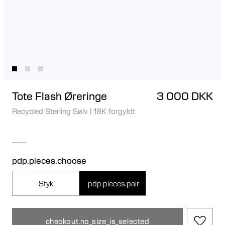
Tote Flash Øreringe
3 000 DKK
Recycled Sterling Sølv
|
18K forgyldt
pdp.pieces.choose
Styk
pdp.pieces.pair
checkout.no_size_is_selected