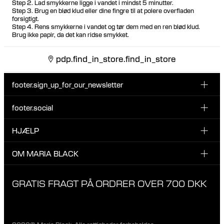
Step 2. Lad smykkerne ligge i vandet i mindst 5 minutter.
Step 3. Brug en blød klud eller dine fingre til at polere overfladen
forsigtigt.
Step 4. Rens smykkerne i vandet og tør dem med en ren blød klud.
Brug ikke papir, da det kan ridse smykket.
pdp.find_in_store.find_in_store
footer.sign_up_for_our_newsletter
footer.social
Indtast din email her
INSTAGRAM
HJÆLP
Tilmeld dig vores nyhedsbrev og vær den første til at blive
FACEBOOK
opdateret på nye drops, promotions og andre spændende
KUNDESERVICE & KONTAKT
OM MARIA BLACK
nyheder fra Maria Black.
TIKTOK
RETUR & OMBYTNING
Jeg har læst og accepterer privatlivspolitikken
OM MARIA BLACK
GRATIS FRAGT PÅ ORDRER OVER 700 DKK
LEVERING
ANSVAR & MATERIALER
FAQ
VORES BUTIKKER
PRIVATLIVSPOLITIK