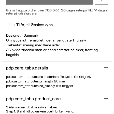
Gratis fragt på ordrer over 700 DKK | 30 dages returpolitik | 14 dages
retur på udsalgsvarer
Tilføj til Ønskeskyen
Designet i Danmark
Omhyggeligt fremstillet i genanvendt sterling sølv
Trekantet ørering med flade sider
36 hvide zirconia sten er håndindfattet på sider, front og
bagside
Nikkelfri og allergivenlig
Unik, sikker gummilukningsfunktion
pdp.care_tabs.details
Designet til at kunne stå, når den ikke er i brug
Hul indvendig for behagelig og let anvendelse
pdp.custom_attributes.sa_materials
:
Recycled Sterlingsølv
pdp.custom_attributes.pr_length
:
20 mm
pdp.custom_attributes.sa_plating
:
18K forgyldt
pdp.care_tabs.product_care
Sådan renser du dine sølv smykker:
Step 1. Bland lidt opvaskemiddel i lunkent vand.